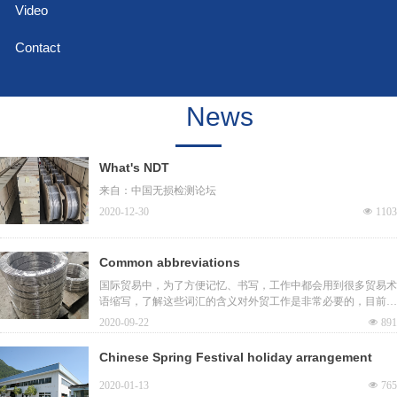
Video
Contact
News
What's NDT
来自：中国无损检测论坛
2020-12-30
넶
1103
Common abbreviations
国际贸易中，为了方便记忆、书写，工作中都会用到很多贸易术
语缩写，了解这些词汇的含义对外贸工作是非常必要的，目前共
整理了A~Z组300多个常用词汇缩写，比如CIF、FOB、A.R等，
2020-09-22
넶
891
每个词都具有详细的中英文对照，可以进行快速查询搜索。
Chinese Spring Festival holiday arrangement
2020-01-13
넶
765