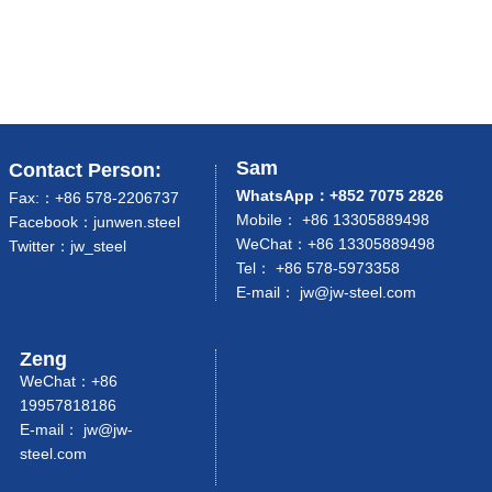
Sam
Contact Person:
WhatsApp：+852 7075 2826
Fax:：+86 578-2206737
Mobile： +86 13305889498
Facebook：junwen.steel
WeChat：+86 13305889498
Twitter：jw_steel
Tel： +86 578-5973358
E-mail： jw
@jw-steel.com
Zeng
WeChat：+86
19957818186
E-mail：
jw@jw-
steel.com